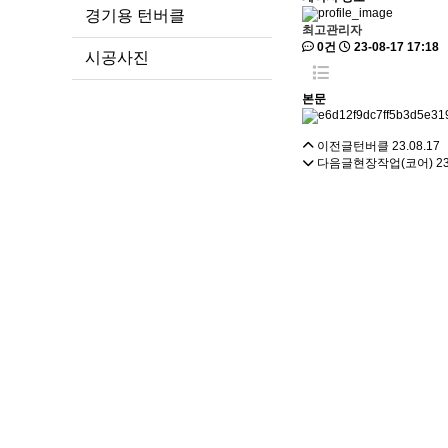
경기용 턴버클
최고관리자
0건
23-08-17 17:18
시공사진
본문
이전글
턴버클
23.08.17
다음글
현장작업(코어)
23