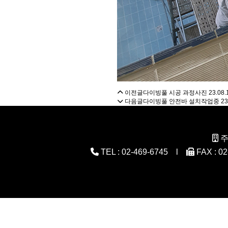
이전글
다이빙풀 시공 과정사진
23.08.
다음글
다이빙풀 안전바 설치작업중
23
주
TEL : 02-469-6745 l
FAX : 0